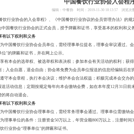
中国餐饮行业协会入会程
编辑：中餐协 时间：2019-11-30 18:13:57 浏览
饮行业协会的入会章程》、《中国餐饮行业协议的会员管理办法》的规
为中国餐饮行业协会的正式会员，授予牌匾和证书，享受基本的权利和义
享有以下权利和义务
请成为中国餐饮行业协会会员单位，需经理事单位提名，理事会审议
员单位”的牌匾和证书，并在网上公示。
：享有本会的选举权、被选举权和表决权；参加本会有关活动的权利；获
利；入会自愿，退会自由；协会将免费为会员单位报送的信息经编辑后在
：遵守本会章程，执行本会决议；维护本会合法权益；积极完成本会交办
报送活动信息；定期按规定每年向本会缴纳会费，如在本年度12月31日
费的将自动退会。
享有以下权利和义务
成为中国餐饮行业协会理事单位，需经常务理事会通过。理事单位需缴纳会费
成为理事单位的条件：注册资金50万以上，年营业额800万以上，注册时间
餐饮行业协会“理事单位”的牌匾和证书。