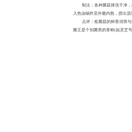
制法：各种菌菇择洗干净，
入热油锅炸至外脆内熟，捞出沥
点评：烩菌菇的鲜香润滑与
菌王是个别菌类的誉称(如灵芝