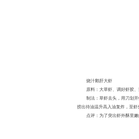
烧汁鹅肝大虾
原料：大草虾、调好虾胶、
制法：草虾去头，用刀划开
捞出待油温升高入油复炸，至虾
点评：为了突出虾外酥里嫩