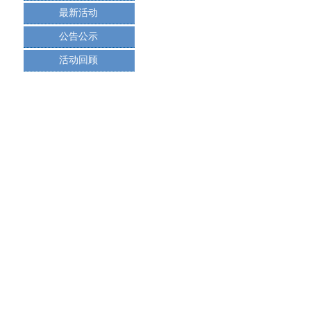
最新活动
公告公示
活动回顾
韦
安徽蚌埠东安