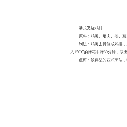
港式叉烧鸡排
原料：鸡腿、烟肉、姜、葱
制法：鸡腿去骨修成鸡排，
入150℃的烤箱中烤30分钟
点评：较典型的西式烹法，