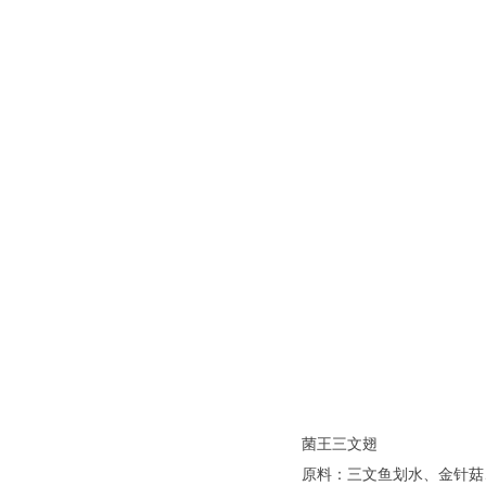
菌王三文翅
原料：三文鱼划水、金针菇