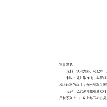
富贵澳龙
原料：澳洲龙虾、猪肥膘、
制法：龙虾取净肉，与肥膘
浇上调制的白汁；香米淘洗后蒸
点评：圣女果即樱桃西红柿
用料系列上、口味上都不甚协调