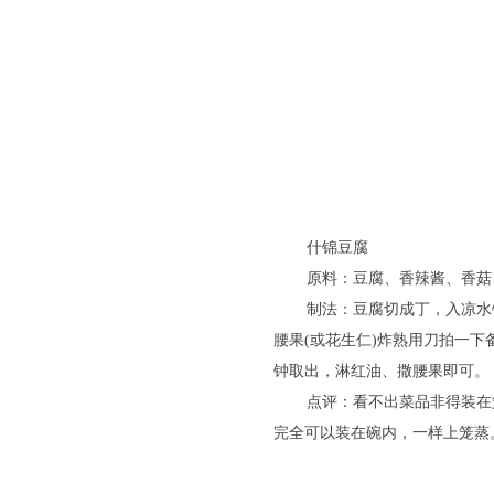
什锦豆腐
原料：豆腐、香辣酱、香菇
制法：豆腐切成丁，入凉水
腰果(或花生仁)炸熟用刀拍一
钟取出，淋红油、撒腰果即可。
点评：看不出菜品非得装在
完全可以装在碗内，一样上笼蒸