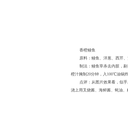
香橙鳗鱼
原料：鳗鱼、洋葱、西芹、
制法：鳗鱼宰杀去内脏，剔
橙汁腌制20分钟，入100℃油
点评：从图片效果看，似乎
浇上用叉烧酱、海鲜酱、蚝油、