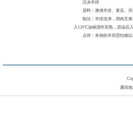
汉乡羊排
原料：澳洲羊排、黄瓜、洋
制法：羊排洗净，用肉叉将
入120℃油锅浸炸至熟，沥油
点评：本例的羊排恐怕难以
Cop
通讯地